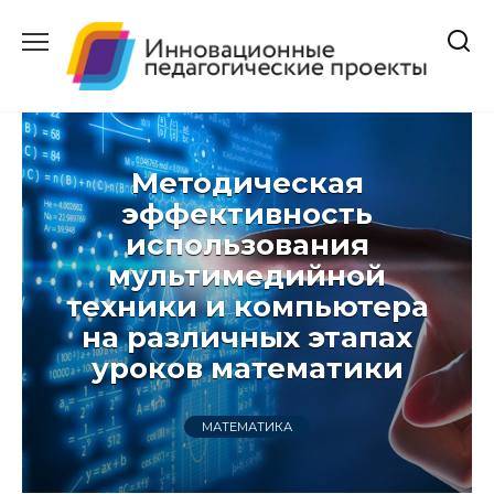
Перейти
к
содержанию
Методическая
эффективность
использования
мультимедийной
техники и компьютера
на различных этапах
уроков математики
МАТЕМАТИКА