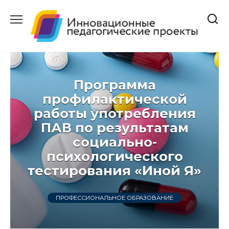
Перейти
к
содержанию
Программа
профилактической
работы употребления
ПАВ по результатам
социально-
психологического
тестирования «Иной Я»
ПРОФЕССИОНАЛЬНОЕ ОБРАЗОВАНИЕ