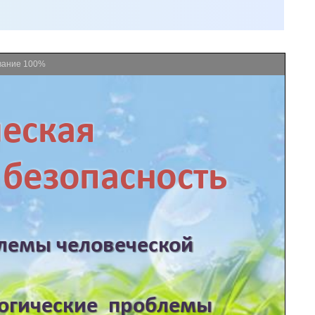
вание
100%