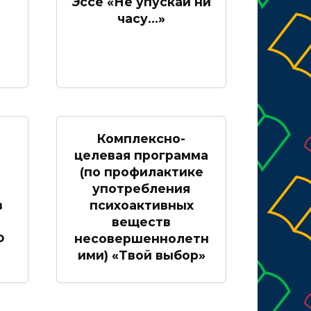
Эссе «Не упускай ни
часу…»
Комплексно-
целевая программа
(по профилактике
употребления
в
психоактивных
веществ
Ф
несовершеннолетн
ими) «Твой выбор»