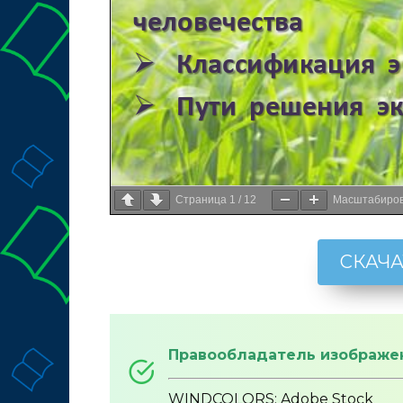
Страница
1
/
12
Масштабиро
СКАЧА
Правообладатель изображе
WINDCOLORS: Adobe Stock