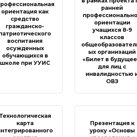
в рамках проекта 
рофессиональная
ранней
ориентация как
профессиональн
средство
ориентации
гражданско-
учащихся 8-9
патриотического
классов
воспитания
общеобразовател
осужденных
ых организаций
обучающихся в
«Билет в будущее
школе при УУИС
для лиц с
инвалидностью 
ОВЗ
Технологическая
карта
Презентация к
интегрированного
уроку «Основы