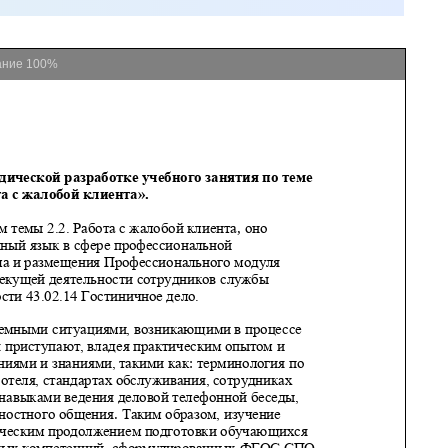
ание
100%