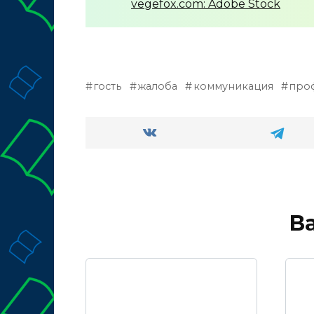
vegefox.com: Adobe Stock
гость
жалоба
коммуникация
проф
В