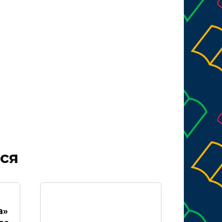
ся
а»