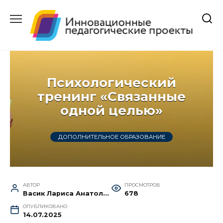
Перейти
к
содержанию
Психологический
тренинг «Связанные
одной целью»
ДОПОЛНИТЕЛЬНОЕ ОБРАЗОВАНИЕ
АВТОР
ПРОСМОТРОВ
Васик Лариса Анатольевна
678
ОПУБЛИКОВАНО
14.07.2025