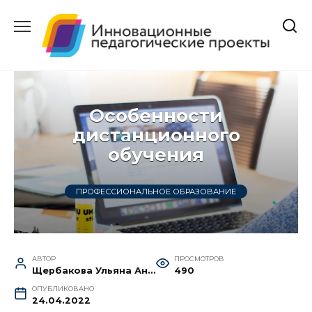
Перейти
к
содержанию
Особенности
дистанционного
обучения
ПРОФЕССИОНАЛЬНОЕ ОБРАЗОВАНИЕ
АВТОР
ПРОСМОТРОВ
Щербакова Ульяна Антоновна
490
ОПУБЛИКОВАНО
24.04.2022