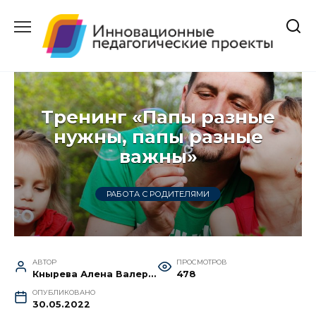
Перейти
к
содержанию
Тренинг «Папы разные
нужны, папы разные
важны»
РАБОТА С РОДИТЕЛЯМИ
АВТОР
ПРОСМОТРОВ
Кнырева Алена Валерьевна
478
ОПУБЛИКОВАНО
30.05.2022