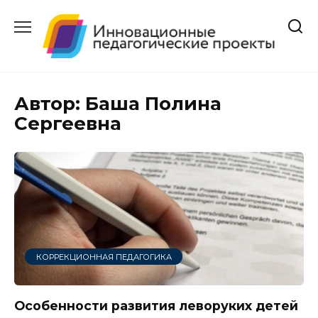
Перейти
к
содержанию
Автор:
Баша Полина
Сергеевна
КОРРЕКЦИОННАЯ ПЕДАГОГИКА
Особенности развития леворуких детей