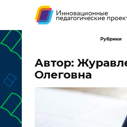
Перейти
к
содержанию
Рубрики
Автор:
Журавле
Олеговна