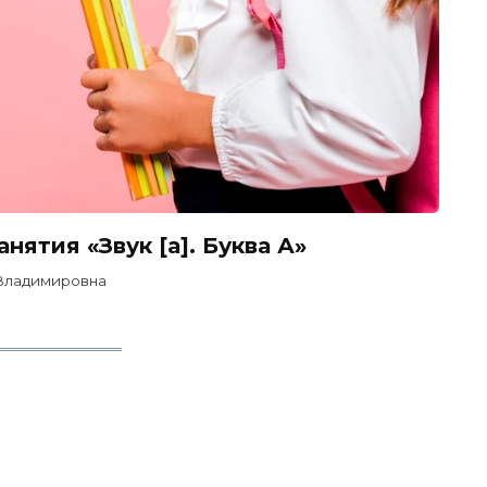
нятия «Звук [а]. Буква А»
 Владимировна