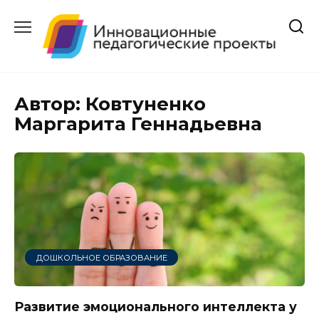
Перейти
к
содержанию
Автор:
Ковтуненко
Маргарита Геннадьевна
ДОШКОЛЬНОЕ ОБРАЗОВАНИЕ
Развитие эмоционального интеллекта у