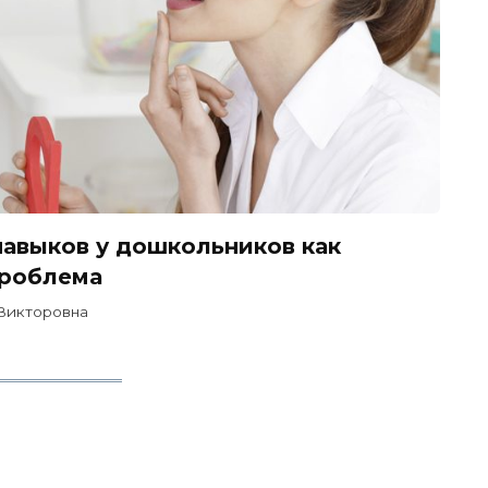
авыков у дошкольников как
проблема
 Викторовна