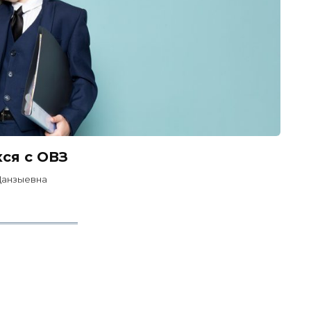
ся c ОВЗ
Данзыевна