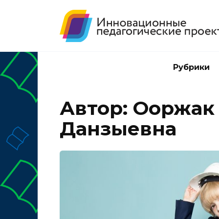
Перейти
к
содержанию
Рубрики
Автор:
Ооржак
Данзыевна