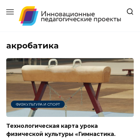
Перейти
к
содержанию
акробатика
ФИЗКУЛЬТУРА И СПОРТ
Технологическая карта урока
физической культуры «Гимнастика.