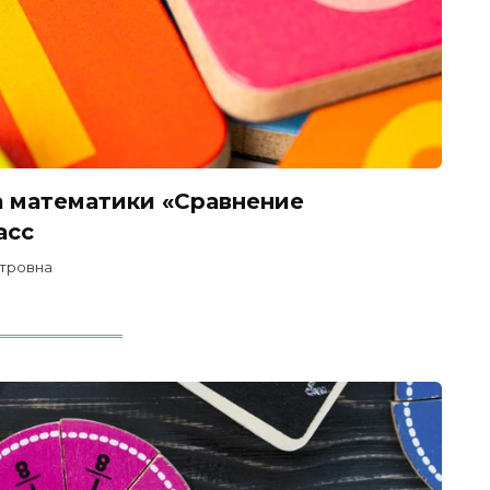
а математики «Сравнение
асс
тровна