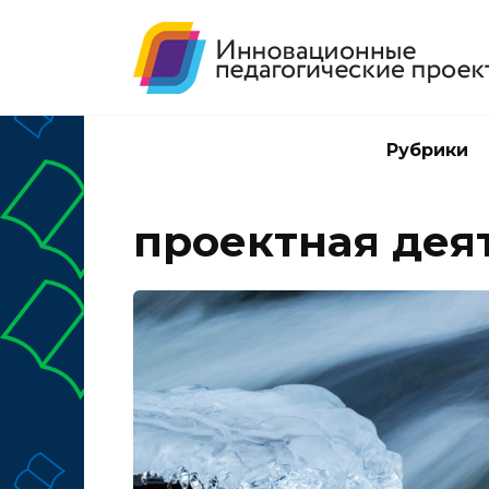
Перейти
к
содержанию
Рубрики
проектная дея