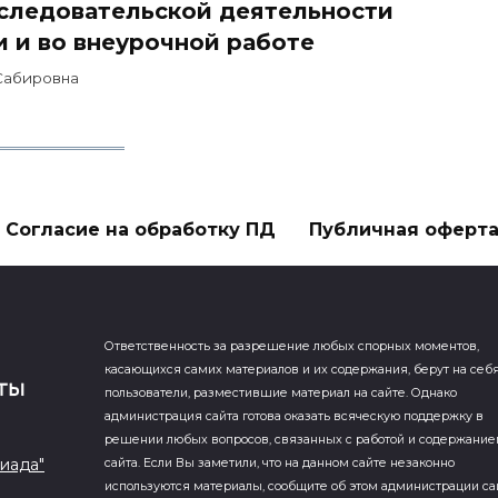
сследовательской деятельности
и и во внеурочной работе
Сабировна
Согласие на обработку ПД
Публичная оферт
Ответственность за разрешение любых спорных моментов,
касающихся самих материалов и их содержания, берут на себ
пользователи, разместившие материал на сайте. Однако
администрация сайта готова оказать всяческую поддержку в
решении любых вопросов, связанных с работой и содержани
иада"
сайта. Если Вы заметили, что на данном сайте незаконно
используются материалы, сообщите об этом администрации са