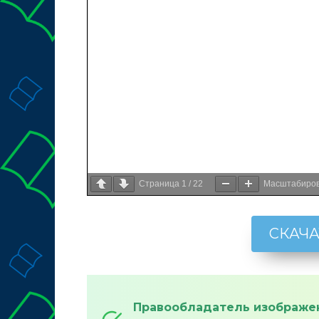
Страница
1
/
22
Масштабиро
СКАЧА
Правообладатель изображе