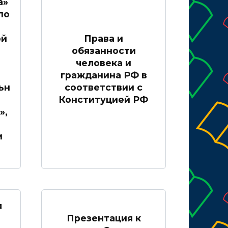
а»
по
ой
Права и
обязанности
человека и
гражданина РФ в
ьн
соответствии с
Конституцией РФ
»,
и
я
Презентация к