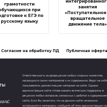
интегрированног
грамотности
занятия
обучающихся при
«Поступательное
одготовке к ЕГЭ по
вращательное
русскому языку
движение тела»
Согласие на обработку ПД
Публичная оферт
Ответственность за разрешение любых спорных моментов,
касающихся самих материалов и их содержания, берут на себ
пользователи, разместившие материал на сайте. Однако
администрация сайта готова оказать всяческую поддержку в
решении любых вопросов, связанных с работой и содержани
иада"
сайта. Если Вы заметили, что на данном сайте незаконно
используются материалы, сообщите об этом администрации са