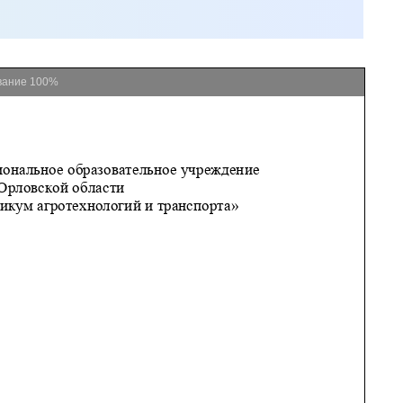
вание
100%