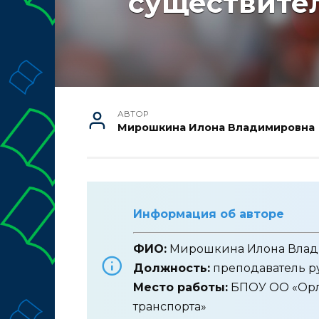
существите
АВТОР
Мирошкина Илона Владимировна
Информация об авторе
ФИО:
Мирошкина Илона Вла
Должность:
преподаватель ру
Место работы:
БПОУ ОО «Орл
транспорта»