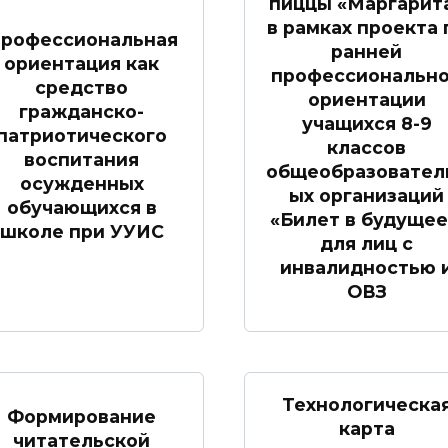
пиццы «Маргарит
в рамках проекта 
рофессиональная
ранней
ориентация как
профессиональн
средство
ориентации
гражданско-
учащихся 8-9
патриотического
классов
воспитания
общеобразовател
осужденных
ых организаций
обучающихся в
«Билет в будущее
школе при УУИС
для лиц с
инвалидностью 
ОВЗ
Технологическа
Формирование
карта
читательской