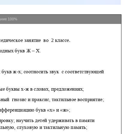
ание
100%