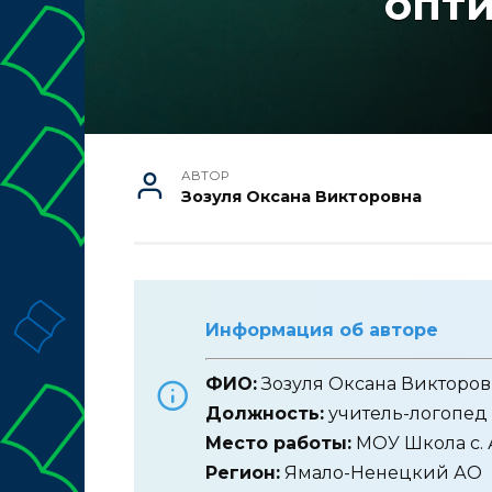
опти
АВТОР
Зозуля Оксана Викторовна
Информация об авторе
ФИО:
Зозуля Оксана Викторов
Должность:
учитель-логопед
Место работы:
МОУ Школа с. 
Регион:
Ямало-Ненецкий АО