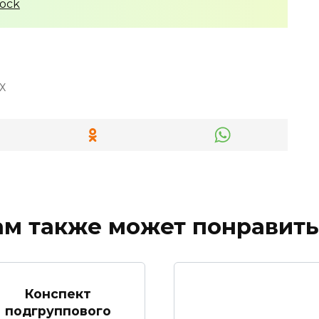
tock
Х
ам также может понравить
Конспект
подгруппового