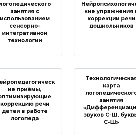
логопедического
Нейропсихологич
занятия с
кие упражнения 
использованием
коррекции речи
сенсорно-
дошкольников
интегративной
технологии
Технологическа
ейропедагогическ
карта
ие приёмы,
логопедическог
оптимизирующие
занятия
коррекцию речи
«Дифференциаци
детей в работе
звуков С-Ш, букв
логопеда
С-Ш»