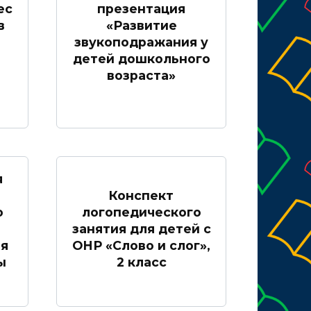
ес
презентация
в
«Развитие
звукоподражания у
детей дошкольного
возраста»
я
Конспект
о
логопедического
занятия для детей с
я
ОНР «Слово и слог»,
ы
2 класс