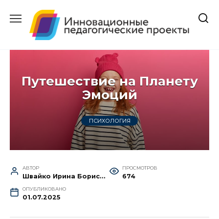
Перейти
к
содержанию
Путешествие на Планету
Эмоций
ПСИХОЛОГИЯ
АВТОР
ПРОСМОТРОВ
Швайко Ирина Борисовна
674
ОПУБЛИКОВАНО
01.07.2025