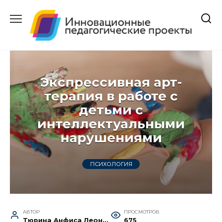
Перейти
к
содержанию
Экспрессивная арт-
терапия в работе с
детьми с
интеллектуальными
нарушениями
ПСИХОЛОГИЯ
АВТОР
ПРОСМОТРОВ
Тюрина Анфиса Леонидовна
675