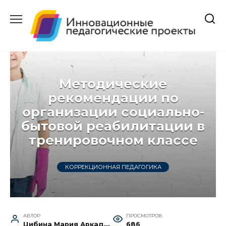
Перейти
к
содержанию
Методические
рекомендации по
организации социально-
бытовой реабилитации в
тренировочном классе
КОРРЕКЦИОННАЯ ПЕДАГОГИКА
АВТОР
ПРОСМОТРОВ
Цибина Мария Аркадьевна
686