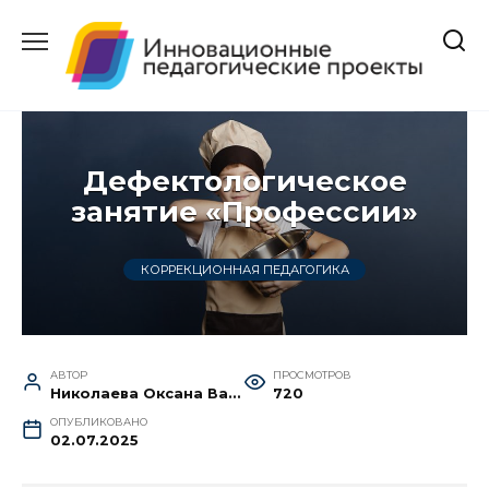
Перейти
к
содержанию
Дефектологическое
занятие «Профессии»
КОРРЕКЦИОННАЯ ПЕДАГОГИКА
АВТОР
ПРОСМОТРОВ
Николаева Оксана Васильевна
720
ОПУБЛИКОВАНО
02.07.2025