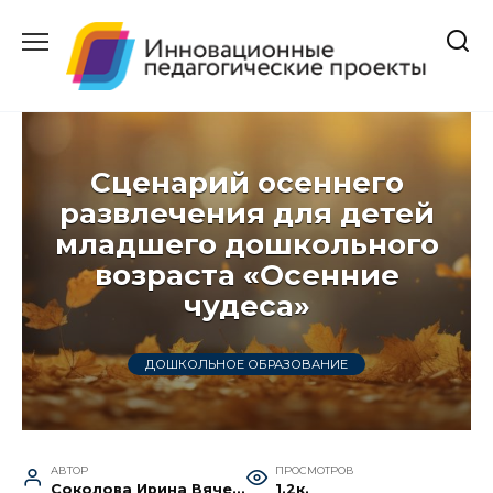
Перейти
к
содержанию
Сценарий осеннего
развлечения для детей
младшего дошкольного
возраста «Осенние
чудеса»
ДОШКОЛЬНОЕ ОБРАЗОВАНИЕ
АВТОР
ПРОСМОТРОВ
Соколова Ирина Вячеславовна
1.2к.