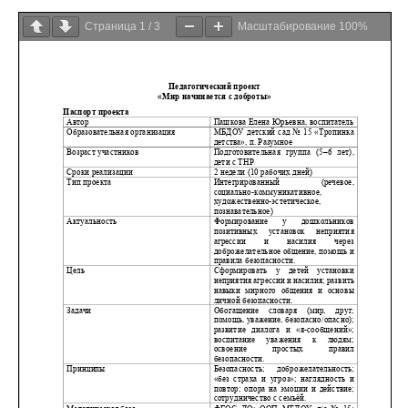
Страница
1
/
3
Масштабирование
100%