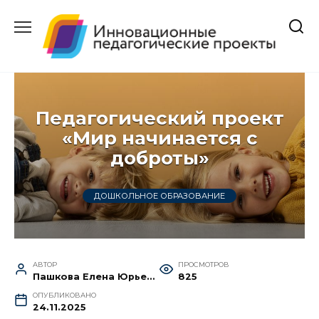
Перейти
к
содержанию
Педагогический проект
«Мир начинается с
доброты»
ДОШКОЛЬНОЕ ОБРАЗОВАНИЕ
АВТОР
ПРОСМОТРОВ
Пашкова Елена Юрьевна
825
ОПУБЛИКОВАНО
24.11.2025