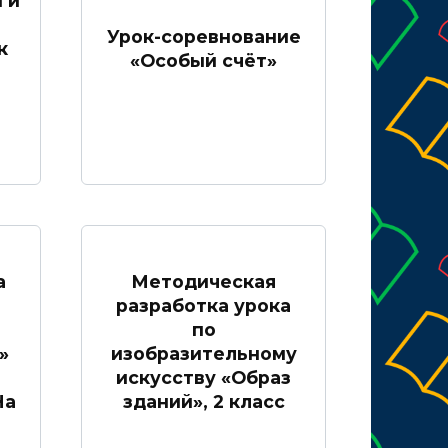
 и
Урок-соревнование
к
«Особый счёт»
а
Методическая
разработка урока
по
»
изобразительному
искусству «Образ
На
зданий», 2 класс