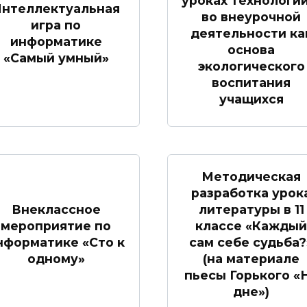
уроках технологии
нтеллектуальная
во внеурочной
игра по
деятельности ка
информатике
основа
«Самый умный»
экологического
воспитания
учащихся
Методическая
разработка урок
Внеклассное
литературы в 11
мероприятие по
классе «Каждый
нформатике «Сто к
сам себе судьба?
одному»
(на материале
пьесы Горького «
дне»)