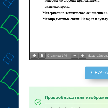
Страница
1
/
6
Масштабиров
СКАЧА
Правообладатель изображе