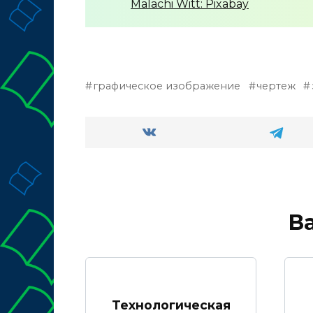
Malachi Witt: Pixabay
графическое изображение
чертеж
В
Технологическая