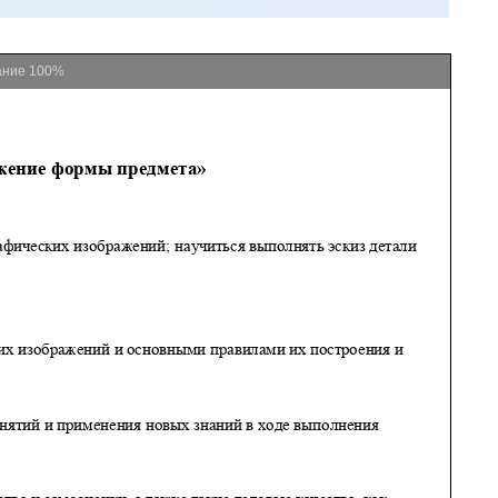
ание
100%