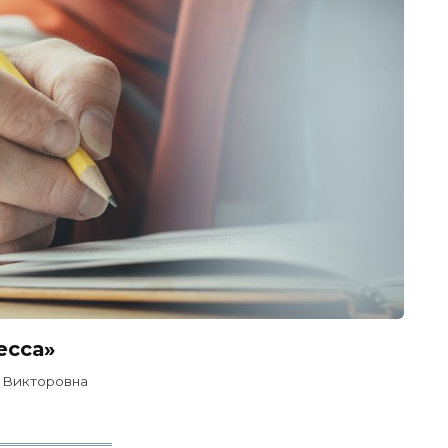
есса»
 Викторовна