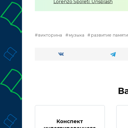
Lorenzo Spoleti: Unsplash
викторина
музыка
развитие памяти
В
Конспект