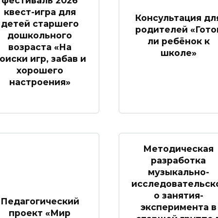
фестиваль 2026
квест-игра для
Консультация дл
детей старшего
родителей «Гото
дошкольного
ли ребёнок к
возраста «На
школе»
оиски игр, забав и
хорошего
настроения»
Методическая
разработка
музыкально-
исследовательск
о занятия-
Педагогический
эксперимента в
проект «Мир