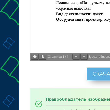
Страница
1
/
4
Масштабиров
СКАЧА
Правообладатель изображе