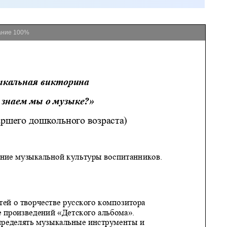
ание
100%