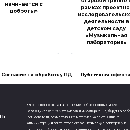
старшей группе 
начинается с
рамках проектно
доброты»
исследовательск
деятельности в
детском саду
«Музыкальная
лаборатория»
Согласие на обработку ПД
Публичная оферт
Ответственность за разрешение любых спорных моментов,
касающихся самих материалов и их содержания, берут на себ
пользователи, разместившие материал на сайте. Однако
администрация сайта готова оказать всяческую поддержку в
решении любых вопросов, связанных с работой и содержани