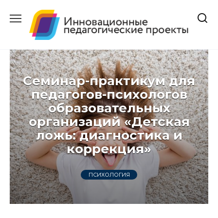
Перейти
к
содержанию
Семинар-практикум для
педагогов-психологов
образовательных
организаций «Детская
ложь: диагностика и
коррекция»
ПСИХОЛОГИЯ