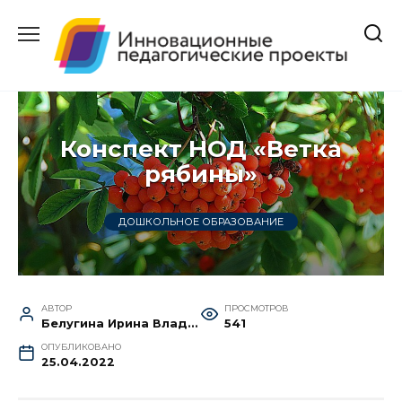
Перейти
к
содержанию
Конспект НОД «Ветка
рябины»
ДОШКОЛЬНОЕ ОБРАЗОВАНИЕ
АВТОР
ПРОСМОТРОВ
Белугина Ирина Владимировна
541
ОПУБЛИКОВАНО
25.04.2022