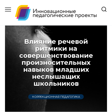
Перейти
к
содержанию
Влияние речевой
ритмики на
совершенствование
произносительных
навыков младших
неслышащих
школьников
КОРРЕКЦИОННАЯ ПЕДАГОГИКА