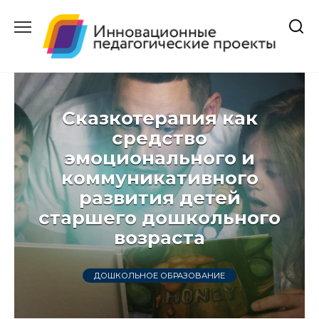
Перейти
к
содержанию
Сказкотерапия как
средство
эмоционального и
коммуникативного
развития детей
старшего дошкольного
возраста
ДОШКОЛЬНОЕ ОБРАЗОВАНИЕ