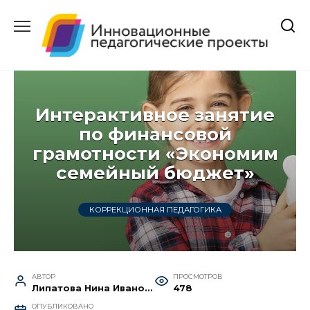
Перейти
к
содержанию
Интерактивное занятие
по финансовой
грамотности «Экономим
семейный бюджет»
КОРРЕКЦИОННАЯ ПЕДАГОГИКА
АВТОР
ПРОСМОТРОВ
Липатова Нина Ивановна
478
ОПУБЛИКОВАНО